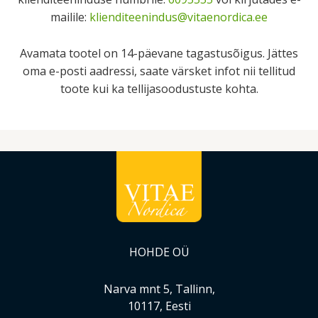
mailile:
klienditeenindus@vitaenordica.ee
Avamata tootel on 14-päevane tagastusõigus. Jättes
oma e-posti aadressi, saate värsket infot nii tellitud
toote kui ka tellijasoodustuste kohta.
HOHDE OÜ
Narva mnt 5, Tallinn,
10117, Eesti