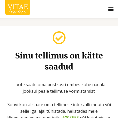
Skip
M
to
content
Sinu tellimus on kätte
saadud​
Toote saate oma postkasti umbes kahe nädala
jooksul peale tellimuse vormistamist.
Soovi korral saate oma tellimuse intervalli muuta või
selle igal ajal tühistada, helistades meie
klienditeeninduse numbrile:
6095555
või kirjutades e-