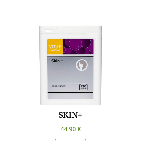
SKIN+
44,90 €