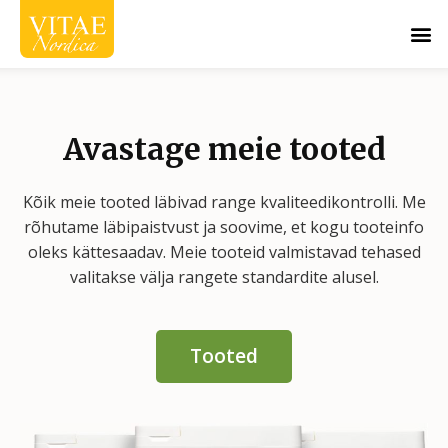
Skip
M
to
content
Avastage meie tooted
Kõik meie tooted läbivad range kvaliteedikontrolli. Me
rõhutame läbipaistvust ja soovime, et kogu tooteinfo
oleks kättesaadav. Meie tooteid valmistavad tehased
valitakse välja rangete standardite alusel.
Tooted