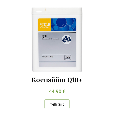
Koensüüm Q10+
44,90 €
Telli Siit