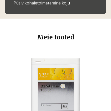
Püsiv kohaletoimetamine koju
Meie tooted