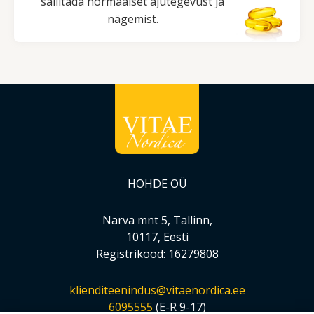
säilitada normaalset ajutegevust ja
nägemist.
HOHDE OÜ
Narva mnt 5, Tallinn,
10117, Eesti
Registrikood: 16279808
klienditeenindus@vitaenordica.ee
6095555
(E-R 9-17)