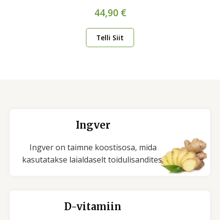
44,90 €
Telli Siit
Ingver
Ingver on taimne koostisosa, mida
kasutatakse laialdaselt toidulisandites.
D-vitamiin